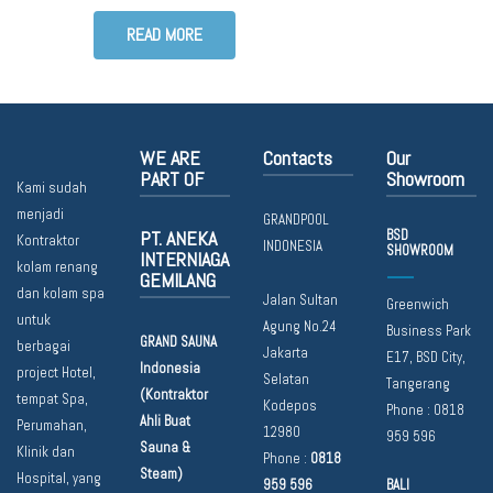
READ MORE
WE ARE
Contacts
Our
PART OF
Showroom
Kami sudah
menjadi
GRANDPOOL
PT. ANEKA
BSD
Kontraktor
INDONESIA
SHOWROOM
INTERNIAGA
kolam renang
GEMILANG
dan kolam spa
Jalan Sultan
Greenwich
untuk
Agung No.24
Business Park
GRAND SAUNA
berbagai
Jakarta
E17, BSD City,
Indonesia
project Hotel,
Selatan
Tangerang
(Kontraktor
tempat Spa,
Kodepos
Phone :
0818
Ahli Buat
Perumahan,
12980
959 596
Sauna &
Klinik dan
Phone :
0818
Steam)
Hospital, yang
959 596
BALI