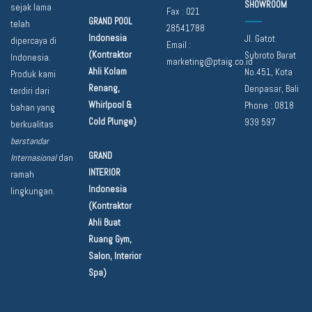
SHOWROOM
sejak lama
Fax : 021
GRAND POOL
telah
28541788
Indonesia
Jl. Gatot
dipercaya di
Email :
(Kontraktor
Subroto Barat
Indonesia.
marketing@ptaig.co.id
Ahli Kolam
No.451, Kota
Produk kami
Renang,
Denpasar, Bali
terdiri dari
Whirlpool &
Phone :
0818
bahan yang
Cold Plunge)
939 597
berkualitas
berstandar
GRAND
Internasional
dan
INTERIOR
ramah
Indonesia
lingkungan.
(Kontraktor
Ahli Buat
Ruang Gym,
Salon, Interior
Spa)