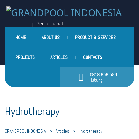
Senin - Jumat
Pukul 8.00 am - 6.00 pm
Office
HOME
ABOUT US
PRODUCT & SERVICES
Jl. Sultan Agung No.24
Guntur, Setiabudi
PROJECTS
ARTICLES
CONTACTS
0818 959 596
Hubungi
Hydrotherapy
GRANDPOOL INDONESIA
>
Articles
>
Hydrotherapy