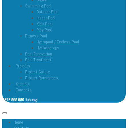
Swimming Pool
Outdoor Pool
Indoor Pool
Kids Pool
Play Pool
Fitness Pool
Hydropool / Endless Pool
Hydrotherapy
Pool Renovation
Pool Treatment
Projects
Project Gallery
Project References
Articles
Contacts
0818 959 596
Hubungi
Open menu
Home