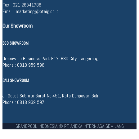
Fax : 021 28541788
Email :
marketing@ptaig.co.id
Our Showroom
BSD SHOWROOM
Greenwich Business Park E17, BSD City, Tangerang
Phone :
0818 959 596
BALI SHOWROOM
Jl. Gatot Subroto Barat No.451, Kota Denpasar, Bali
Phone :
0818 939 597
GRANDPOOL INDONESIA © PT. ANEKA INTERNIAGA GEMILANG