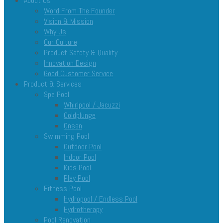
About Us
Word From The Founder
Vision & Mission
Why Us
Our Culture
Product Safety & Quality
Innovation Design
Good Customer Service
Product & Services
Spa Pool
Whirlpool / Jacuzzi
Coldplunge
Onsen
Swimming Pool
Outdoor Pool
Indoor Pool
Kids Pool
Play Pool
Fitness Pool
Hydropool / Endless Pool
Hydrotherapy
Pool Renovation