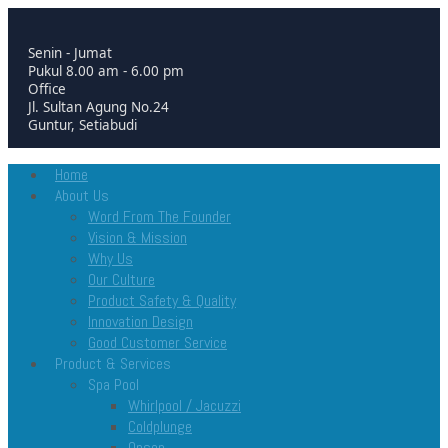
Senin - Jumat
Pukul 8.00 am - 6.00 pm
Office
Jl. Sultan Agung No.24
Guntur, Setiabudi
Home
About Us
Word From The Founder
Vision & Mission
Why Us
Our Culture
Product Safety & Quality
Innovation Design
Good Customer Service
Product & Services
Spa Pool
Whirlpool / Jacuzzi
Coldplunge
Onsen