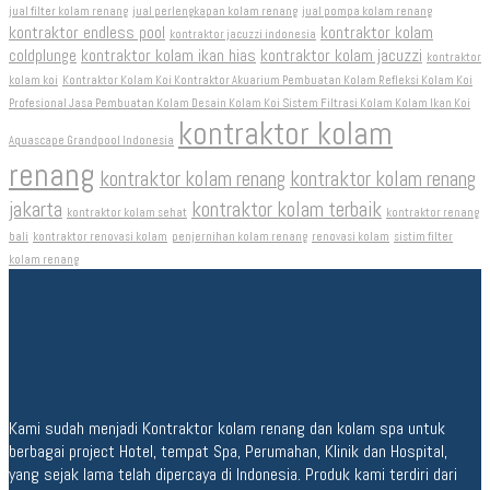
jual filter kolam renang
jual perlengkapan kolam renang
jual pompa kolam renang
kontraktor endless pool
kontraktor kolam
kontraktor jacuzzi indonesia
coldplunge
kontraktor kolam ikan hias
kontraktor kolam jacuzzi
kontraktor
kolam koi
Kontraktor Kolam Koi Kontraktor Akuarium Pembuatan Kolam Refleksi Kolam Koi
Profesional Jasa Pembuatan Kolam Desain Kolam Koi Sistem Filtrasi Kolam Kolam Ikan Koi
kontraktor kolam
Aquascape Grandpool Indonesia
renang
kontraktor kolam renang
kontraktor kolam renang
jakarta
kontraktor kolam terbaik
kontraktor kolam sehat
kontraktor renang
bali
kontraktor renovasi kolam
penjernihan kolam renang
renovasi kolam
sistim filter
kolam renang
Kami sudah menjadi Kontraktor kolam renang dan kolam spa untuk
berbagai project Hotel, tempat Spa, Perumahan, Klinik dan Hospital,
yang sejak lama telah dipercaya di Indonesia. Produk kami terdiri dari