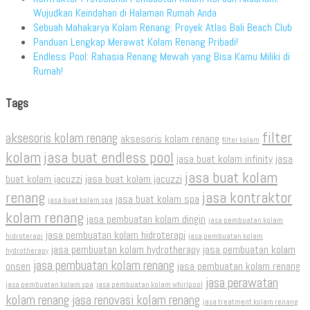
Wujudkan Keindahan di Halaman Rumah Anda
Sebuah Mahakarya Kolam Renang: Proyek Atlas Bali Beach Club
Panduan Lengkap Merawat Kolam Renang Pribadi!
Endless Pool: Rahasia Renang Mewah yang Bisa Kamu Miliki di
Rumah!
Tags
filter
aksesoris kolam renang
aksesoris kolam renang
filter kolam
kolam
jasa buat endless pool
jasa buat kolam infinity
jasa
jasa buat kolam
buat kolam jacuzzi
jasa buat kolam jacuzzi
renang
jasa kontraktor
jasa buat kolam spa
jasa buat kolam spa
kolam renang
jasa pembuatan kolam dingin
jasa pembuatan kolam
jasa pembuatan kolam hidroterapi
hidroterapi
jasa pembuatan kolam
jasa pembuatan kolam hydrotherapy
jasa pembuatan kolam
hydrotherapy
jasa pembuatan kolam renang
onsen
jasa pembuatan kolam renang
jasa perawatan
jasa pembuatan kolam spa
jasa pembuatan kolam whirlpool
kolam renang
jasa renovasi kolam renang
jasa treatment kolam renang