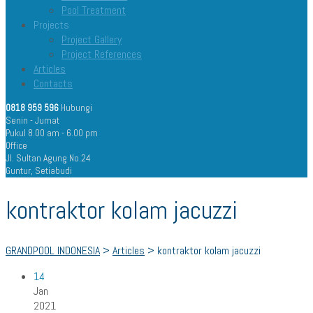
Pool Treatment
Projects
Project Gallery
Project References
Articles
Contacts
0818 959 596
Hubungi
Senin - Jumat
Pukul 8.00 am - 6.00 pm
Office
Jl. Sultan Agung No.24
Guntur, Setiabudi
kontraktor kolam jacuzzi
GRANDPOOL INDONESIA
>
Articles
>
kontraktor kolam jacuzzi
14
Jan
2021