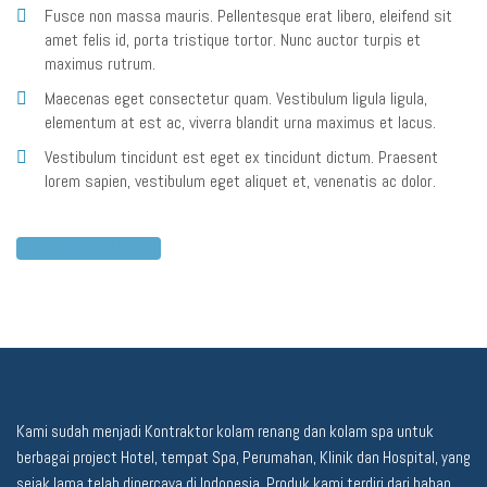
Fusce non massa mauris. Pellentesque erat libero, eleifend sit
amet felis id, porta tristique tortor. Nunc auctor turpis et
maximus rutrum.
Maecenas eget consectetur quam. Vestibulum ligula ligula,
elementum at est ac, viverra blandit urna maximus et lacus.
Vestibulum tincidunt est eget ex tincidunt dictum. Praesent
lorem sapien, vestibulum eget aliquet et, venenatis ac dolor.
CONTACT US
Kami sudah menjadi Kontraktor kolam renang dan kolam spa untuk
berbagai project Hotel, tempat Spa, Perumahan, Klinik dan Hospital, yang
sejak lama telah dipercaya di Indonesia. Produk kami terdiri dari bahan