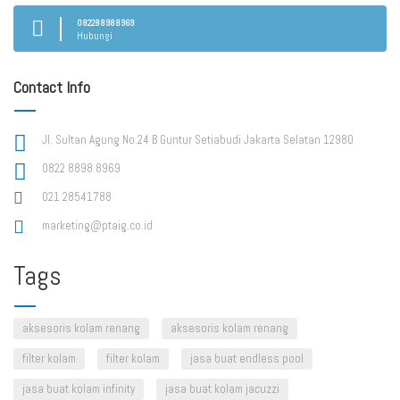
082288988969
Hubungi
Contact Info
Jl. Sultan Agung No.24 B Guntur Setiabudi Jakarta Selatan 12980
0822 8898 8969
021 28541788
marketing@ptaig.co.id
Tags
aksesoris kolam renang
aksesoris kolam renang
filter kolam
filter kolam
jasa buat endless pool
jasa buat kolam infinity
jasa buat kolam jacuzzi